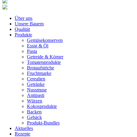
Über uns
Unsere Bauern
Qualität
Produkte
Gemüsekonserven
Essig & Öl
Pasta
Getreide & Körner
Tomatenprodukte
Brotaufstriche
Fruchtmarke
Cerealien
Getränke
Nussmuse
Antipasti
Würzen
Kokosprodukte
Backen
Gebäck
Produkt-Bundles
Aktuelles
Rezepte