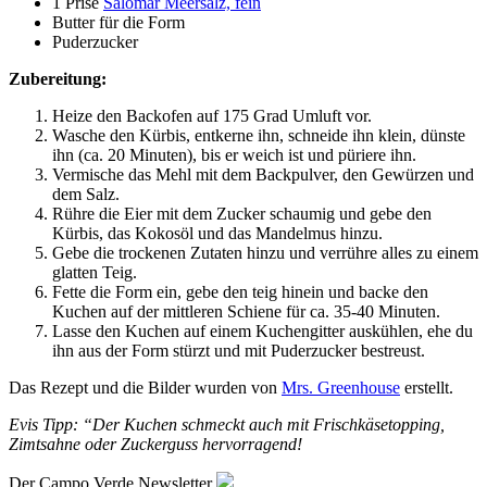
1 Prise
Salomar Meersalz, fein
Butter für die Form
Puderzucker
Zubereitung:
Heize den Backofen auf 175 Grad Umluft vor.
Wasche den Kürbis, entkerne ihn, schneide ihn klein, dünste
ihn (ca. 20 Minuten), bis er weich ist und püriere ihn.
Vermische das Mehl mit dem Backpulver, den Gewürzen und
dem Salz.
Rühre die Eier mit dem Zucker schaumig und gebe den
Kürbis, das Kokosöl und das Mandelmus hinzu.
Gebe die trockenen Zutaten hinzu und verrühre alles zu einem
glatten Teig.
Fette die Form ein, gebe den teig hinein und backe den
Kuchen auf der mittleren Schiene für ca. 35-40 Minuten.
Lasse den Kuchen auf einem Kuchengitter auskühlen, ehe du
ihn aus der Form stürzt und mit Puderzucker bestreust.
Das Rezept und die Bilder wurden von
Mrs. Greenhouse
erstellt.
Evis Tipp: “Der Kuchen schmeckt auch mit Frischkäsetopping,
Zimtsahne oder Zuckerguss hervorragend!
Der Campo Verde Newsletter