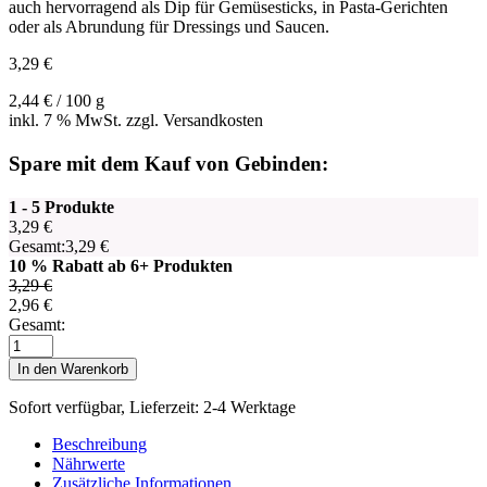
auch hervorragend als Dip für Gemüsesticks, in Pasta-Gerichten
oder als Abrundung für Dressings und Saucen.
3,29
€
2,44
€
/
100
g
inkl. 7 % MwSt. zzgl. Versandkosten
Spare mit dem Kauf von Gebinden:
1 - 5 Produkte
3,29
€
Gesamt:
3,29
€
10 % Rabatt ab 6+ Produkten
3,29
€
2,96
€
Gesamt:
Aufstrich
Basilikum-
In den Warenkorb
Zitrone
Menge
Sofort verfügbar, Lieferzeit: 2-4 Werktage
Beschreibung
Nährwerte
Zusätzliche Informationen