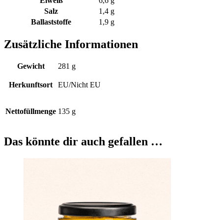
Eiweiß
6,6 g
Salz
1,4 g
Ballaststoffe
1,9 g
Zusätzliche Informationen
Gewicht
281 g
Herkunftsort
EU/Nicht EU
Nettofüllmenge
135 g
Das könnte dir auch gefallen …