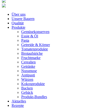
Über uns
Unsere Bauern
Qualität
Produkte
Gemüsekonserven
Essig & Öl
Pasta
Getreide & Körner
Tomatenprodukte
Brotaufstriche
Fruchtmarke
Cerealien
Getränke
Nussmuse
Antipasti
Würzen
Kokosprodukte
Backen
Gebäck
Produkt-Bundles
Aktuelles
Rezepte