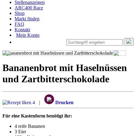
Stellenanzeigen
ARC400 Race
Shop
Markt finden
FAQ
Kontakt
Mein Konto
Bananenbrot mit Haselnüssen
und Zartbitterschokolade
4
|
Drucken
Für eine Kastenform benötigt ihr:
4 reife Bananen
3 Eier