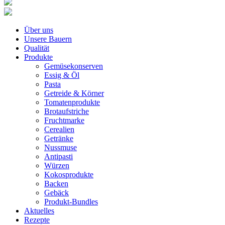
Über uns
Unsere Bauern
Qualität
Produkte
Gemüsekonserven
Essig & Öl
Pasta
Getreide & Körner
Tomatenprodukte
Brotaufstriche
Fruchtmarke
Cerealien
Getränke
Nussmuse
Antipasti
Würzen
Kokosprodukte
Backen
Gebäck
Produkt-Bundles
Aktuelles
Rezepte