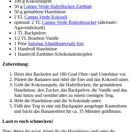
100 g Kokosraspeln
50 g
Campo Verde Haferflocken Zartblatt
50 g gemahlene Haselnüsse
2 EL
Campo Verde Kokosöl
optional: 2 TL
Campo Verde Rohrohrzucker
(alternativ:
Agavendicksaft)
1 TL Backpulver
1/2 TL Bourbon Vanille
1 Prise
Salomar Atlantikmeersalz fein
1 Handvoll Haselnüsse
1 Handvoll Zartbitter-Schokoladentropfen
Zubereitung:
Heizt den Backofen auf 180 Grad Ober- und Unterhitze vor.
Püriert die Bananen und rührt die Eier und das Kokosöl unter.
Gebt die Kokosraspeln, die Haferflocken, die gemahlenen
Haselnüsse, den Zucker, das Backpulver, die Vanille und das
Salz hinzu und verrührt alles zu einem cremigen Teig.
Hebt die Haselnüsse und die Schokolade unter.
Füllt den Teig in eine mit Backpapier ausgelegte Kastenform
und backt das Bananenbrot für ca. 35 Minuten goldbraun.
Lasst es euch schmecken!
Tipp: Wenn ihr mögt, könnt ihr die Haselnüsse und/ oder die