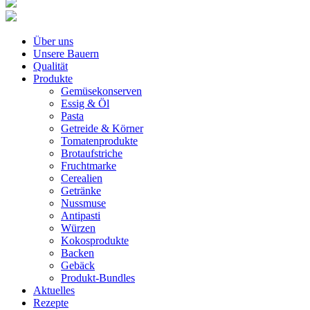
Über uns
Unsere Bauern
Qualität
Produkte
Gemüsekonserven
Essig & Öl
Pasta
Getreide & Körner
Tomatenprodukte
Brotaufstriche
Fruchtmarke
Cerealien
Getränke
Nussmuse
Antipasti
Würzen
Kokosprodukte
Backen
Gebäck
Produkt-Bundles
Aktuelles
Rezepte