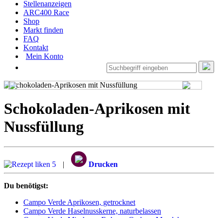
Stellenanzeigen
ARC400 Race
Shop
Markt finden
FAQ
Kontakt
Mein Konto
Schokoladen-Aprikosen mit
Nussfüllung
5
|
Drucken
Du benötigst:
Campo Verde Aprikosen, getrocknet
Campo Verde Haselnusskerne, naturbelassen