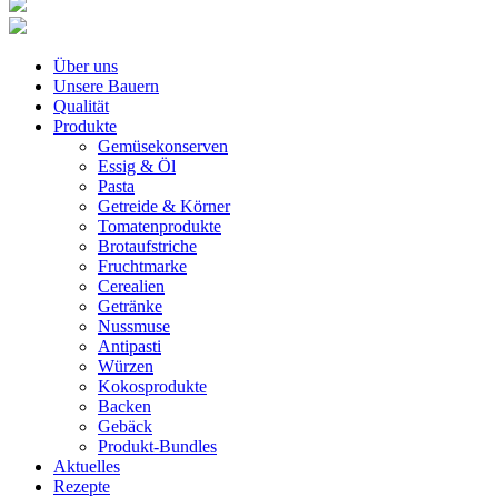
Über uns
Unsere Bauern
Qualität
Produkte
Gemüsekonserven
Essig & Öl
Pasta
Getreide & Körner
Tomatenprodukte
Brotaufstriche
Fruchtmarke
Cerealien
Getränke
Nussmuse
Antipasti
Würzen
Kokosprodukte
Backen
Gebäck
Produkt-Bundles
Aktuelles
Rezepte