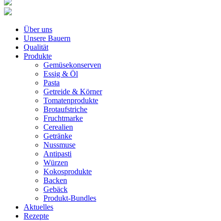
Über uns
Unsere Bauern
Qualität
Produkte
Gemüsekonserven
Essig & Öl
Pasta
Getreide & Körner
Tomatenprodukte
Brotaufstriche
Fruchtmarke
Cerealien
Getränke
Nussmuse
Antipasti
Würzen
Kokosprodukte
Backen
Gebäck
Produkt-Bundles
Aktuelles
Rezepte