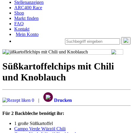
Stellenanzeigen
ARC400 Race
Shop
Markt finden
FAQ
Kontakt
Mein Konto
Süßkartoffelchips mit Chili
und Knoblauch
0
|
Drucken
Für 2 Backbleche benötigt ihr:
1 große Süßkartoffel
Campo Verde Würzöl Chili