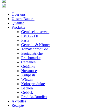
Über uns
Unsere Bauern
Qualität
Produkte
Gemüsekonserven
Essig & Öl
Pasta
Getreide & Körner
Tomatenprodukte
Brotaufstriche
Fruchtmarke
Cerealien
Getränke
Nussmuse
Antipasti
Würzen
Kokosprodukte
Backen
Gebäck
Produkt-Bundles
Aktuelles
Rezepte