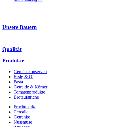
Unsere Bauern
Qualität
Produkte
Gemüsekonserven
Essig & Öl
Pasta
Getreide & Körner
Tomatenprodukte
Brotaufstriche
Fruchtmarke
Cerealien
Getränke
Nussmuse