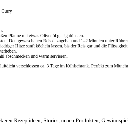
 Curry
n.
ßen Pfanne mit etwas Olivenöl glasig dünsten.
sten. Den gewaschenen Reis dazugeben und 1–2 Minuten unter Rühren 
edriger Hitze sanft köcheln lassen, bis der Reis gar und die Flüssigk
terheben.
ahl abschmecken und warm servieren.
sich luftdicht verschlossen ca. 3 Tage im Kühlschrank. Perfekt zum M
ckeren Rezeptideen, Stories, neuen Produkten, Gewinnsp