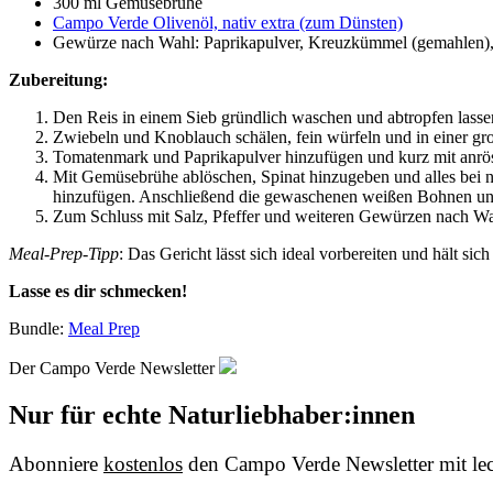
300 ml Gemüsebrühe
Campo Verde Olivenöl, nativ extra (zum Dünsten)
Gewürze nach Wahl: Paprikapulver, Kreuzkümmel (gemahlen),
Zubereitung:
Den Reis in einem Sieb gründlich waschen und abtropfen lasse
Zwiebeln und Knoblauch schälen, fein würfeln und in einer gro
Tomatenmark und Paprikapulver hinzufügen und kurz mit anrö
Mit Gemüsebrühe ablöschen, Spinat hinzugeben und alles bei ni
hinzufügen. Anschließend die gewaschenen weißen Bohnen un
Zum Schluss mit Salz, Pfeffer und weiteren Gewürzen nach W
Meal-Prep-Tipp
: Das Gericht lässt sich ideal vorbereiten und hält 
Lasse es dir schmecken!
Bundle:
Meal Prep
Der Campo Verde Newsletter
Nur für echte Naturliebhaber:innen
Abonniere
kostenlos
den Campo Verde Newsletter mit le