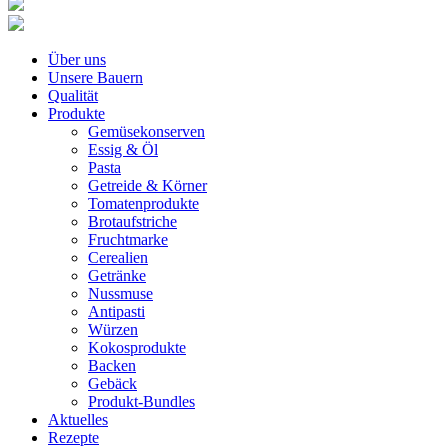
Über uns
Unsere Bauern
Qualität
Produkte
Gemüsekonserven
Essig & Öl
Pasta
Getreide & Körner
Tomatenprodukte
Brotaufstriche
Fruchtmarke
Cerealien
Getränke
Nussmuse
Antipasti
Würzen
Kokosprodukte
Backen
Gebäck
Produkt-Bundles
Aktuelles
Rezepte