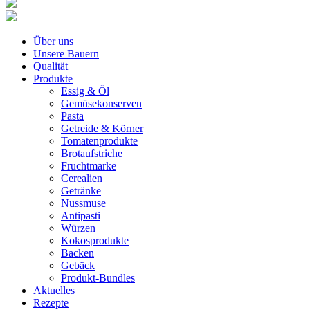
Über uns
Unsere Bauern
Qualität
Produkte
Essig & Öl
Gemüsekonserven
Pasta
Getreide & Körner
Tomatenprodukte
Brotaufstriche
Fruchtmarke
Cerealien
Getränke
Nussmuse
Antipasti
Würzen
Kokosprodukte
Backen
Gebäck
Produkt-Bundles
Aktuelles
Rezepte