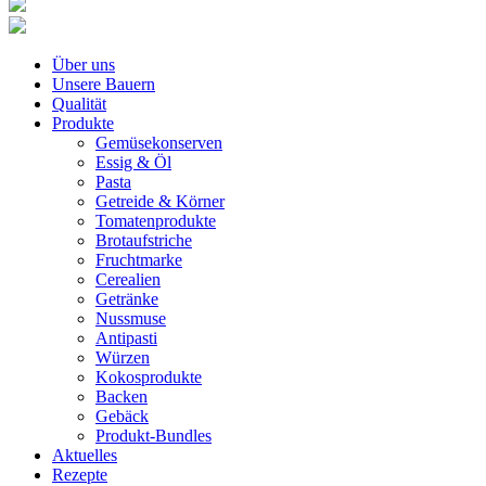
Über uns
Unsere Bauern
Qualität
Produkte
Gemüsekonserven
Essig & Öl
Pasta
Getreide & Körner
Tomatenprodukte
Brotaufstriche
Fruchtmarke
Cerealien
Getränke
Nussmuse
Antipasti
Würzen
Kokosprodukte
Backen
Gebäck
Produkt-Bundles
Aktuelles
Rezepte