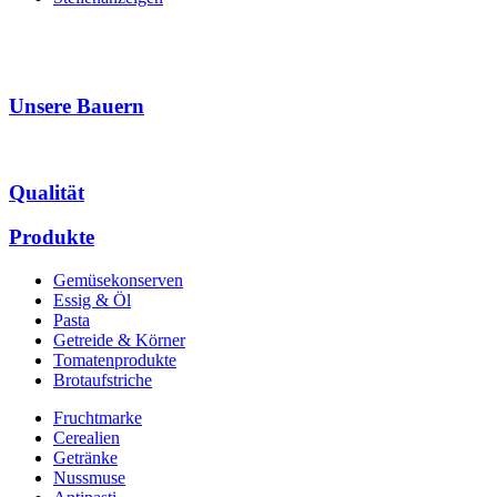
Unsere Bauern
Qualität
Produkte
Gemüsekonserven
Essig & Öl
Pasta
Getreide & Körner
Tomatenprodukte
Brotaufstriche
Fruchtmarke
Cerealien
Getränke
Nussmuse