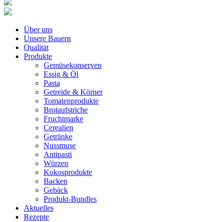
Über uns
Unsere Bauern
Qualität
Produkte
Gemüsekonserven
Essig & Öl
Pasta
Getreide & Körner
Tomatenprodukte
Brotaufstriche
Fruchtmarke
Cerealien
Getränke
Nussmuse
Antipasti
Würzen
Kokosprodukte
Backen
Gebäck
Produkt-Bundles
Aktuelles
Rezepte