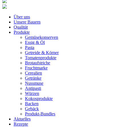
Über uns
Unsere Bauern
Qualität
Produkte
Gemüsekonserven
Essig & Öl
Pasta
Getreide & Körner
Tomatenprodukte
Brotaufstriche
Fruchtmarke
Cerealien
Getränke
Nussmuse
Antipasti
Würzen
Kokosprodukte
Backen
Gebäck
Produkt-Bundles
Aktuelles
Rezepte