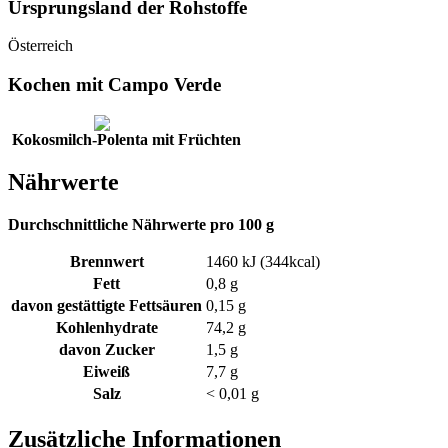
Ursprungsland der Rohstoffe
Österreich
Kochen mit Campo Verde
Kokosmilch-Polenta mit Früchten
Nährwerte
Durchschnittliche Nährwerte pro 100 g
Brennwert
1460 kJ (344kcal)
Fett
0,8 g
davon gestättigte Fettsäuren
0,15 g
Kohlenhydrate
74,2 g
davon Zucker
1,5 g
Eiweiß
7,7 g
Salz
< 0,01 g
Zusätzliche Informationen