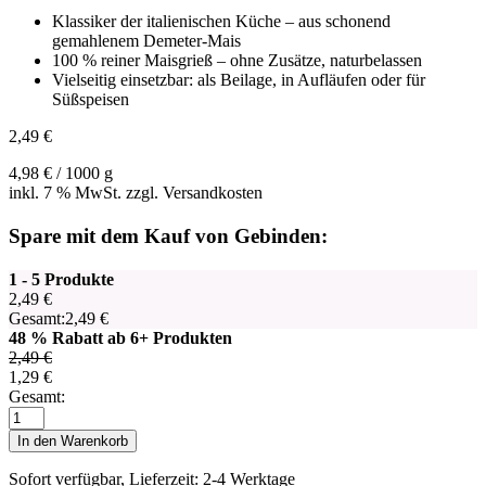
Klassiker der italienischen Küche – aus schonend
gemahlenem Demeter-Mais
100 % reiner Maisgrieß – ohne Zusätze, naturbelassen
Vielseitig einsetzbar: als Beilage, in Aufläufen oder für
Süßspeisen
2,49
€
4,98
€
/
1000
g
inkl. 7 % MwSt. zzgl. Versandkosten
Spare mit dem Kauf von Gebinden:
1 - 5 Produkte
2,49
€
Gesamt:
2,49
€
48 % Rabatt ab 6+ Produkten
2,49
€
1,29
€
Gesamt:
Polenta
Menge
In den Warenkorb
Sofort verfügbar, Lieferzeit: 2-4 Werktage