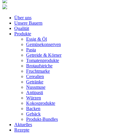
Über uns
Unsere Bauern
Qualität
Produkte
Essig & Öl
Gemüsekonserven
Pasta
Getreide & Körner
Tomatenprodukte
Brotaufstriche
Fruchtmarke
Cerealien
Getränke
Nussmuse
Antipasti
Würzen
Kokosprodukte
Backen
Gebäck
Produkt-Bundles
Aktuelles
Rezepte