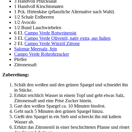
3 Handvoll Pflücksalat
1 Handvoll Kirschtomaten
1 Pck. Hirtenkäse (pflanzliche Alternative nach Wahl)
1/2 Schale Erdbeeren
1/2 Avocdo
1/2 Bund Lauchwiebelen
6 EL
Campo Verde Rotweinessig
3 EL
Campo Verde Olivenöl, nativ extra, aus Italien
2 EL
Campo Verde Würzöl Zitrone
Salomar Meersalz, fein
Campo Verde Rohrohrzucker
Pfeffer
Zitronensaft
Zubereitung:
Schält den weißen und den grünen Spargel und schneidet ihn
in Stücke.
Erhitzt reichlich Wasser in einem Topf und gebt etwas Salz,
Zitronensaft und eine Prise Zucker hinein.
Gart den weißen Spargel ca. 10 Minuten bissfest.
Gebt nach 5 Minuten den grünen Spargel hinzu.
Gießt den Spargel in ein Sieb und schreckt ihn mit kaltem
Wasser ab.
Erhitzt das Zitronenöl in einer beschichteten Pfanne und röstet