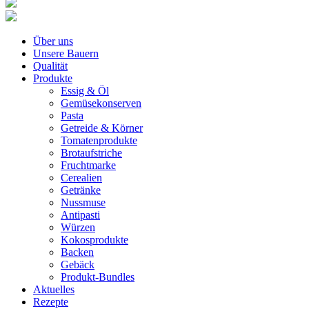
Über uns
Unsere Bauern
Qualität
Produkte
Essig & Öl
Gemüsekonserven
Pasta
Getreide & Körner
Tomatenprodukte
Brotaufstriche
Fruchtmarke
Cerealien
Getränke
Nussmuse
Antipasti
Würzen
Kokosprodukte
Backen
Gebäck
Produkt-Bundles
Aktuelles
Rezepte