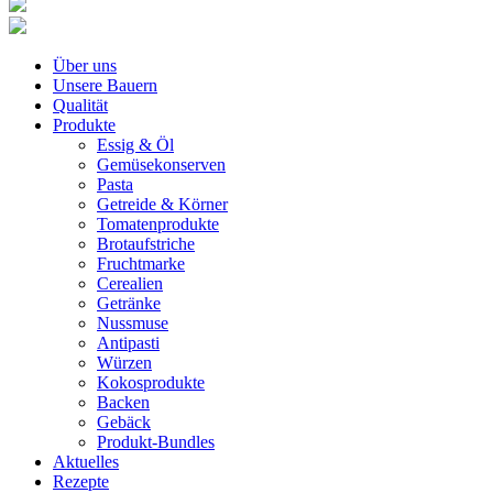
Über uns
Unsere Bauern
Qualität
Produkte
Essig & Öl
Gemüsekonserven
Pasta
Getreide & Körner
Tomatenprodukte
Brotaufstriche
Fruchtmarke
Cerealien
Getränke
Nussmuse
Antipasti
Würzen
Kokosprodukte
Backen
Gebäck
Produkt-Bundles
Aktuelles
Rezepte