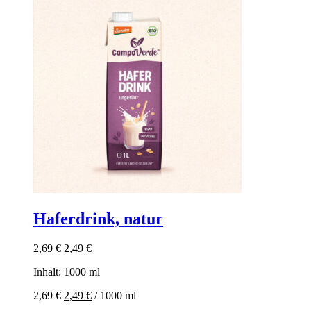
Haferdrink, natur
Ursprünglicher
Aktueller
2,69
€
2,49
€
Preis
Preis
Inhalt: 1000
ml
war:
ist:
2,69 €
2,49 €.
2,69
€
2,49
€
/
1000
ml