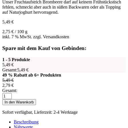
Unser Fruchtaufstrich Brombeere darf auf keinem Frühstückstisch
fehlen, schmeckt aber auch in süßen Backwaren oder als Topping
auf Naturjoghurt hervorragend.
5,49
€
2,75
€
/
100
g
inkl. 7 % MwSt. zzgl. Versandkosten
Spare mit dem Kauf von Gebinden:
1 - 5 Produkte
5,49
€
Gesamt:
5,49
€
49 % Rabatt ab 6+ Produkten
5,49
€
2,79
€
Gesamt:
Fruchtaufstrich
Brombeere
In den Warenkorb
Menge
Sofort verfügbar, Lieferzeit: 2-4 Werktage
Beschreibung
Nährwerte