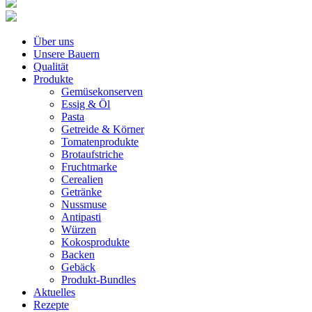
Über uns
Unsere Bauern
Qualität
Produkte
Gemüsekonserven
Essig & Öl
Pasta
Getreide & Körner
Tomatenprodukte
Brotaufstriche
Fruchtmarke
Cerealien
Getränke
Nussmuse
Antipasti
Würzen
Kokosprodukte
Backen
Gebäck
Produkt-Bundles
Aktuelles
Rezepte