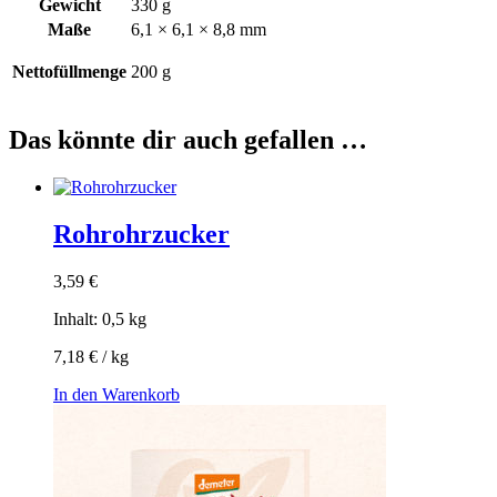
Gewicht
330 g
Maße
6,1 × 6,1 × 8,8 mm
Nettofüllmenge
200 g
Das könnte dir auch gefallen …
Rohrohrzucker
3,59
€
Inhalt: 0,5
kg
7,18
€
/
kg
In den Warenkorb