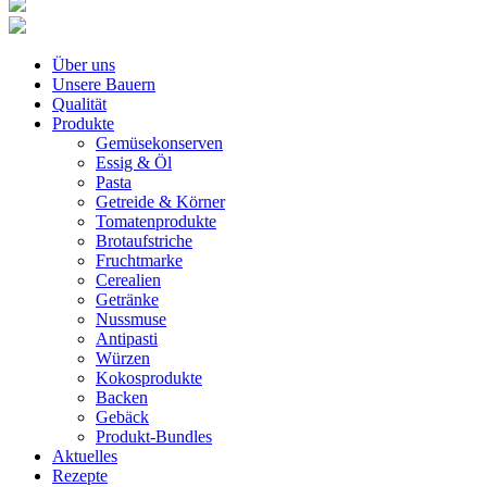
Über uns
Unsere Bauern
Qualität
Produkte
Gemüsekonserven
Essig & Öl
Pasta
Getreide & Körner
Tomatenprodukte
Brotaufstriche
Fruchtmarke
Cerealien
Getränke
Nussmuse
Antipasti
Würzen
Kokosprodukte
Backen
Gebäck
Produkt-Bundles
Aktuelles
Rezepte